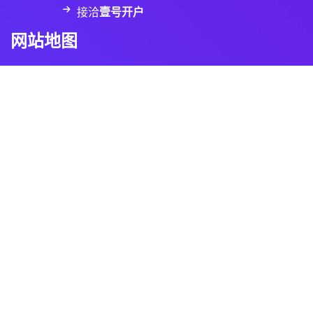
接洽
壹号开户
网站地图
SiteMap
联系方式
地址
七台河高新技术产业园区工业街996号
邮箱
k8icecold@mac.com
电话
18111544053