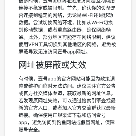
很多时候，壹号app网址无法访问是因为网络
连接不稳定或被限制。首先，确认你的设备是
否连接到稳定的网络，无论是Wi-Fi还是移动
数据。尝试切换网络环境，比如从Wi-Fi切换
到移动数据，或者重启路由器，确保网络畅
通。此外，部分地区可能存在网络限制，建议
使用VPN工具切换到其他地区的网络，避免被
屏蔽导致无法访问壹号app网址。
网址被屏蔽或失效
有时候，壹号app的官方网站可能因为政策调
整或维护而临时无法访问。建议关注官方公告
或官方社交媒体渠道，获取最新的网址信息。
若发现原网址失效，可以通过搜索引擎查找最
新的官方入口，或者加入官方交流群获取最新
链接。确保使用正规渠道下载和访问壹号
app，避免访问到钓鱼网站或假冒网址，保障
账号安全。