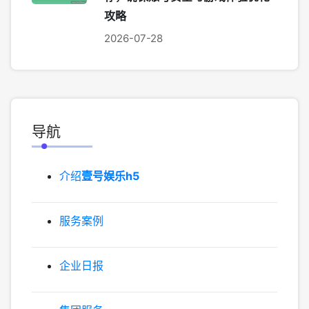
攻略
2026-07-28
导航
介绍
壹号娱乐h5
服务案例
企业日报