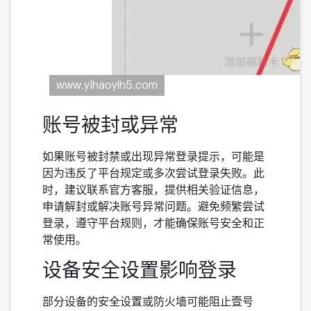
账号被封或异常
如果账号被封禁或出现异常登录提示，可能是
因为违反了平台规定或多次尝试登录失败。此
时，建议联系官方客服，提供相关验证信息，
申请解封或解决账号异常问题。避免频繁尝试
登录，遵守平台规则，才能确保账号安全和正
常使用。
设备安全设置影响登录
部分设备的安全设置或防火墙可能阻止壹号