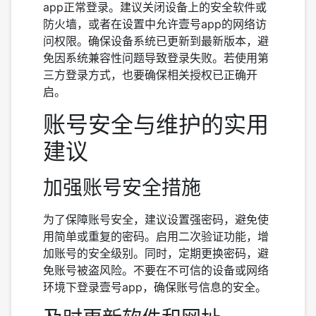
app正常登录。建议关闭设备上的安全软件或
防火墙，或者在设置中允许壹号app的网络访
问权限。确保设备系统已更新到最新版本，避
免因系统兼容性问题导致登录失败。若使用第
三方登录方式，也要确保相关授权已正确开
启。
账号安全与维护的实用
建议
加强账号安全措施
为了保障账号安全，建议设置强密码，避免使
用简单或重复的密码。启用二次验证功能，增
加账号的安全级别。同时，定期更换密码，避
免账号被盗风险。不要在不可信的设备或网络
环境下登录壹号app，确保账号信息的安全。