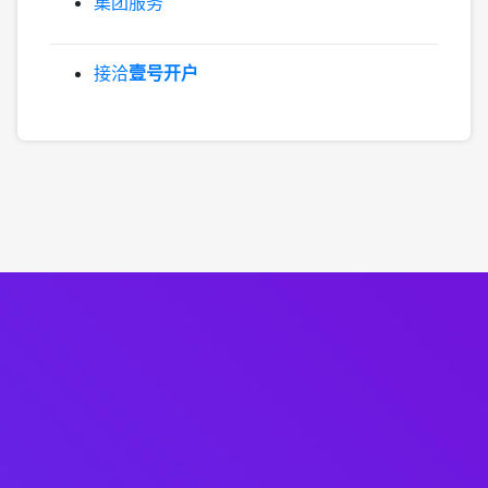
集团服务
接洽
壹号开户